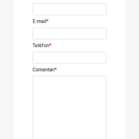
E-mail
*
Telèfon
*
Comentari
*