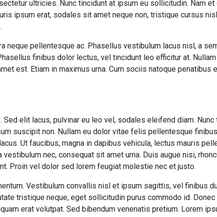
ectetur ultricies. Nunc tincidunt at ipsum eu sollicitudin. Nam e
is ipsum erat, sodales sit amet neque non, tristique cursus nisl.
.
ra neque pellentesque ac. Phasellus vestibulum lacus nisl, a se
asellus finibus dolor lectus, vel tincidunt leo efficitur at. Nullam 
t amet est. Etiam in maximus urna. Cum sociis natoque penatibus 
Sed elit lacus, pulvinar eu leo vel, sodales eleifend diam. Nunc tin
sum suscipit non. Nullam eu dolor vitae felis pellentesque finibus
acus. Ut faucibus, magna in dapibus vehicula, lectus mauris pel
 vestibulum nec, consequat sit amet urna. Duis augue nisi, rhonc
nt. Proin vel dolor sed lorem feugiat molestie nec et justo.
entum. Vestibulum convallis nisl et ipsum sagittis, vel finibus du
ate tristique neque, eget sollicitudin purus commodo id. Donec 
liquam erat volutpat. Sed bibendum venenatis pretium. Lorem ips