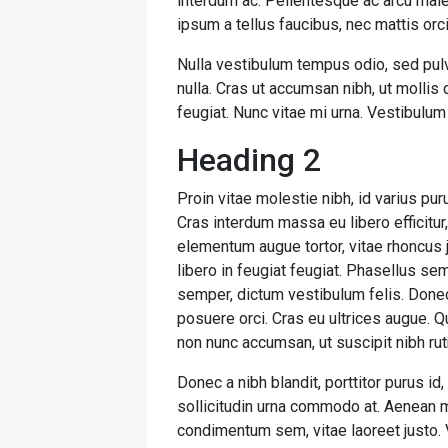
interdum ac. Pellentesque ac arcu male
ipsum a tellus faucibus, nec mattis orci t
Nulla vestibulum tempus odio, sed pulv
nulla. Cras ut accumsan nibh, ut mollis
feugiat. Nunc vitae mi urna. Vestibulum
Heading 2
Proin vitae molestie nibh, id varius pur
Cras interdum massa eu libero efficitur
elementum augue tortor, vitae rhoncus j
libero in feugiat feugiat. Phasellus se
semper, dictum vestibulum felis. Donec
posuere orci. Cras eu ultrices augue. Q
non nunc accumsan, ut suscipit nibh ru
Donec a nibh blandit, porttitor purus
sollicitudin urna commodo at. Aenean m
condimentum sem, vitae laoreet justo.