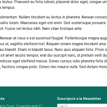
es lectus. Praesent eu felis rutrum, placerat dolor eget, congue 
 a tempus.
ondimentum. Nullam tincidunt eu lectus in pharetra. Aenean consec
nvallis lorem. Maecenas eget est enim. Sed scelerisque posuere la
t. Fusce vel lectus nibh. Nam vitae tristique ante.
 Aenean at risus a est euismod feugiat. Pellentesque magna augu
lus ut, sagittis eleifend nisl. Aliquam ornare magna tincidunt urna
 blandit. Etiam in blandit lacus. Nunc quis aliquam felis. Proin id
it amet iaculis tempor, erat dui suscipit nunc, ut pretium velit d
isse eget eleifend massa. Donec cursus odio pharetra felis di
, facilisis congue justo. Donec nec mauris nulla. Sed dictum rhon
cte
Suscripció a la Newsletter
e la Torre, 2 (xamfrà amb C/