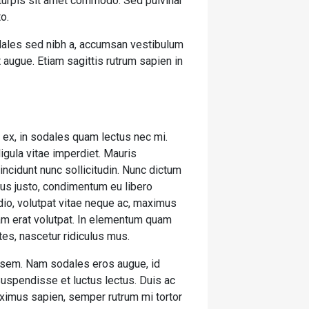
 turpis sit amet commodo. Sed pulvinar
to.
odales sed nibh a, accumsan vestibulum
 augue. Etiam sagittis rutrum sapien in
is ex, in sodales quam lectus nec mi.
igula vitae imperdiet. Mauris
incidunt nunc sollicitudin. Nunc dictum
ctus justo, condimentum eu libero
dio, volutpat vitae neque ac, maximus
quam erat volutpat. In elementum quam
es, nascetur ridiculus mus.
e sem. Nam sodales eros augue, id
Suspendisse et luctus lectus. Duis ac
ximus sapien, semper rutrum mi tortor