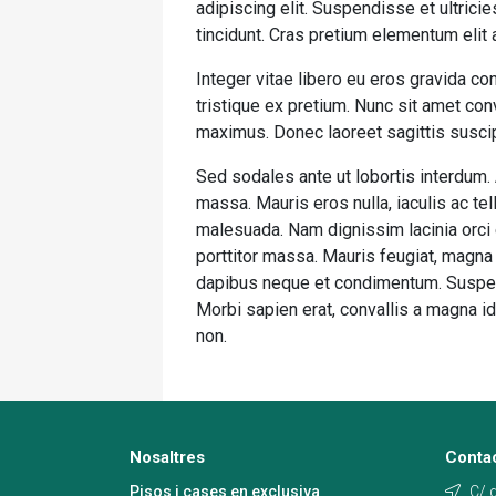
adipiscing elit. Suspendisse et ultrici
tincidunt. Cras pretium elementum elit
Integer vitae libero eu eros gravida c
tristique ex pretium. Nunc sit amet co
maximus. Donec laoreet sagittis suscipi
Sed sodales ante ut lobortis interdum.
massa. Mauris eros nulla, iaculis ac tel
malesuada. Nam dignissim lacinia orci eu
porttitor massa. Mauris feugiat, magna s
dapibus neque et condimentum. Suspend
Morbi sapien erat, convallis a magna id
non.
Nosaltres
Conta
Pisos i cases en exclusiva
C/ d