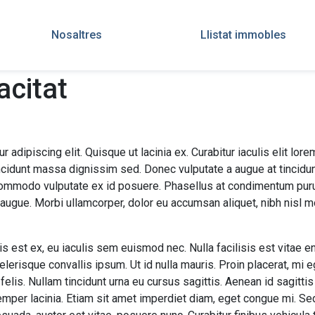
Nosaltres
Llistat immobles
acitat
dipiscing elit. Quisque ut lacinia ex. Curabitur iaculis elit lorem, 
cidunt massa dignissim sed. Donec vulputate a augue at tincidun
 commodo vulputate ex id posuere. Phasellus at condimentum puru
ugue. Morbi ullamcorper, dolor eu accumsan aliquet, nibh nisl mol
s est ex, eu iaculis sem euismod nec. Nulla facilisis est vitae e
celerisque convallis ipsum. Ut id nulla mauris. Proin placerat, mi 
 felis. Nullam tincidunt urna eu cursus sagittis. Aenean id sagittis
per lacinia. Etiam sit amet imperdiet diam, eget congue mi. Sed sa