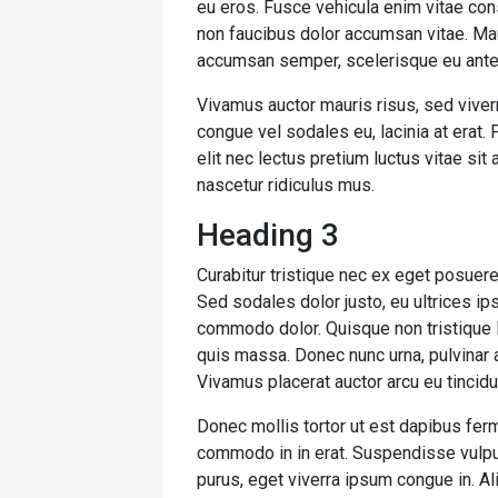
eu eros. Fusce vehicula enim vitae cons
non faucibus dolor accumsan vitae. Maur
accumsan semper, scelerisque eu ante
Vivamus auctor mauris risus, sed viver
congue vel sodales eu, lacinia at erat. Ph
elit nec lectus pretium luctus vitae si
nascetur ridiculus mus.
Heading 3
Curabitur tristique nec ex eget posuere. 
Sed sodales dolor justo, eu ultrices ip
commodo dolor. Quisque non tristique l
quis massa. Donec nunc urna, pulvinar a
Vivamus placerat auctor arcu eu tincidu
Donec mollis tortor ut est dapibus ferm
commodo in in erat. Suspendisse vulput
purus, eget viverra ipsum congue in. A