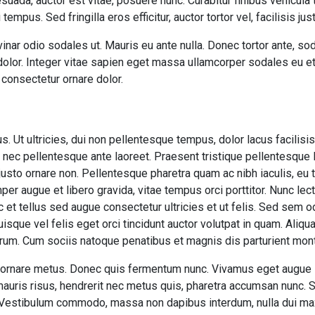
suada, auctor est vitae, posuere nunc. Curabitur finibus vehicula
empus. Sed fringilla eros efficitur, auctor tortor vel, facilisis jus
inar odio sodales ut. Mauris eu ante nulla. Donec tortor ante, s
 dolor. Integer vitae sapien eget massa ullamcorper sodales eu et
 consectetur ornare dolor.
us. Ut ultricies, dui non pellentesque tempus, dolor lacus facilis
, nec pellentesque ante laoreet. Praesent tristique pellentesque l
usto ornare non. Pellentesque pharetra quam ac nibh iaculis, eu t
mper augue et libero gravida, vitae tempus orci porttitor. Nunc le
 et tellus sed augue consectetur ultricies et ut felis. Sed sem o
uisque vel felis eget orci tincidunt auctor volutpat in quam. Ali
trum. Cum sociis natoque penatibus et magnis dis parturient mont
 id, ornare metus. Donec quis fermentum nunc. Vivamus eget augu
auris risus, hendrerit nec metus quis, pharetra accumsan nunc. 
 Vestibulum commodo, massa non dapibus interdum, nulla dui ma